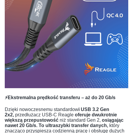
⚡Ekstremalna prędkość transferu – aż do 20 Gb/s
Dzięki nowoczesnemu standardow
i USB 3.2 Gen
2x2,
przedłużacz USB-C Reagle
oferuje dwukrotnie
większą przepustowość
niż standard Gen 2,
osiągając
nawet 20 Gb/s. To ultraszybki transfer danych,
który
znacząco przyspiesza codzienną pracę i obsługę dużych