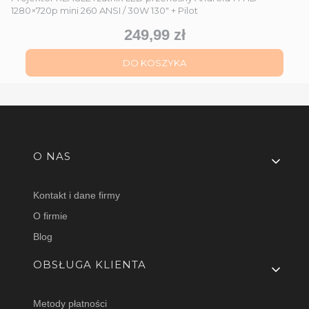
1280×720p mini 260 ANSI / 30W 130" + Pilot
249,99 zł
Cena
DO KOSZYKA
Linki w stopce
O NAS
Kontakt i dane firmy
O firmie
Blog
OBSŁUGA KLIENTA
Metody płatności