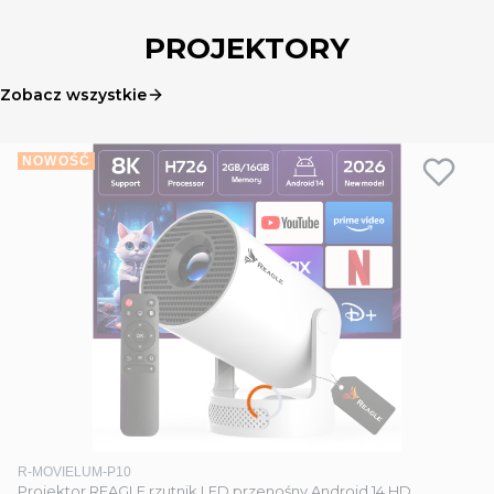
PROJEKTORY
Zobacz wszystkie
NOWOŚĆ
Kod produktu
R-MOVIELUM-P10
Projektor REAGLE rzutnik LED przenośny Android 14 HD