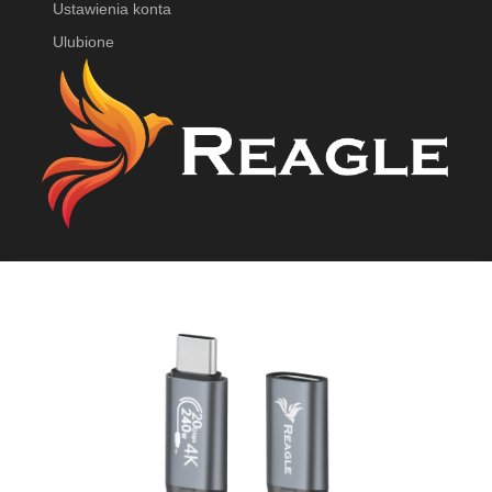
Ustawienia konta
Ulubione
Reagle Sp. z o.o.
ul. Leśna 15
,
26-052 Zgórsko
✉
shop@reagle.pl
☎︎ +48 781 301 898
DODAJ DO KOSZYKA