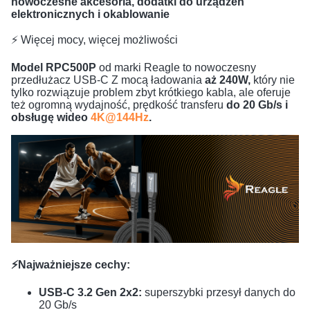
nowoczesne akcesoria, dodatki do urządzeń
elektronicznych i okablowanie
⚡ Więcej mocy, więcej możliwości
Model RPC500P
od marki Reagle to nowoczesny
przedłużacz USB-C Z mocą ładowania
aż 240W,
który nie
tylko rozwiązuje problem zbyt krótkiego kabla, ale oferuje
też ogromną wydajność, prędkość transferu
do 20 Gb/s i
obsługę wideo
4K@144Hz
.
⚡Najważniejsze cechy:
USB-C 3.2 Gen 2x2:
superszybki przesył danych do
20 Gb/s