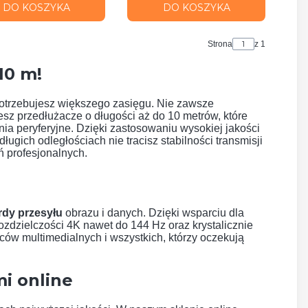
DO KOSZYKA
DO KOSZYKA
Strona
z 1
10 m!
otrzebujesz większego zasięgu. Nie zawsze
esz przedłużacze o długości aż do 10 metrów, które
ia peryferyjne. Dzięki zastosowaniu wysokiej jakości
gich odległościach nie tracisz stabilności transmisji
ń profesjonalnych.
rdy przesyłu
obrazu i danych. Dzięki wsparciu dla
zdzielczości 4K nawet do 144 Hz oraz krystalicznie
ców multimedialnych i wszystkich, którzy oczekują
i online