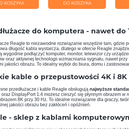
O KOSZYKA
DO KOSZYKA
dłużacze do komputera - nawet do 
acze Reagle to niezawodne rozwiązanie wszędzie tam, gdzie p
owa długość kabla wystarcza, dlatego w ofercie Reagle znajdzi
 wygodnie podłączyć komputer, monitor, telewizor czy urządzen
 oraz aktywnej technologii wzmacniania sygnału, nawet przy dłu
i jakości obrazu. To idealny wybór do biura, domu i zastosowa
kie kable o przepustowości 4K i 8K
ne przedłużacze i kable Reagle obsługują
najwyższe standa
 oraz DisplayPort 1.4 możesz cieszyć się płynnym obrazem w ro
brazem 8K przy 30 Hz. To idealne rozwiązanie dla graczy, twór
nej jakości obrazu bez zakłóceń i opóźnień.
le - sklep z kablami komputerowym