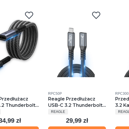
u
Kod produktu
Kod prod
RPC50P
RPC300
Przedłużacz
Reagle Przedłużacz
Przed
.2 Thunderbolt
USB-C 3.2 Thunderbolt
3.2 K
ENT
PRODUCENT
PROD
 60hz Kabel 10
240W 4k 60hz Kabel 20
4k 14
REAGLE
REAG
m
Gb/S 0,5m
Thund
34,99 zł
29,99 zł
Cena
Cena