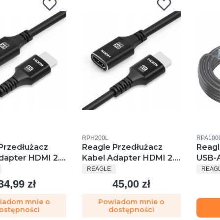
u
Kod produktu
Kod prod
RPH200L
RPA100
Przedłużacz
Reagle Przedłużacz
Reagl
dapter HDMI 2.1
Kabel Adapter HDMI 2.1
USB-
ENT
PRODUCENT
PROD
z 1m
4k 144hz 2m
Kabel
REAGLE
REAG
Gbps
34,99 zł
45,00 zł
Cena
Cena
iadom mnie o
Powiadom mnie o
ostępności
dostępności