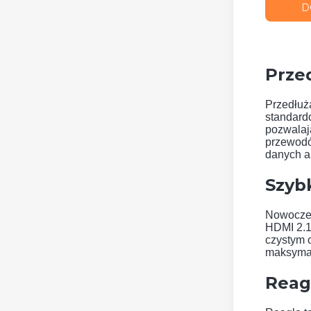
D
Prze
Przedłuż
standard
pozwalają
przewodów
danych an
Szyb
Nowoczes
HDMI 2.1
czystym o
maksymal
Reag