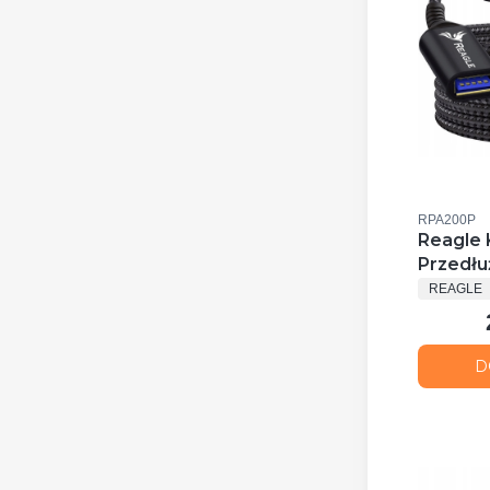
Kod produkt
RPA200P
Reagle 
Przedłu
PRODUC
Gen1 2M
REAGLE
Gb/S
D