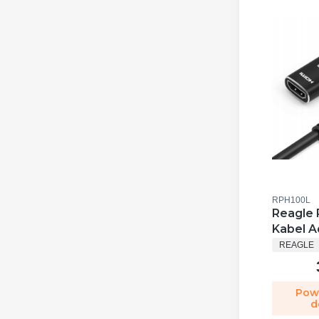
Kod produkt
RPH100L
Reagle 
Kabel A
PRODUC
4k 144h
REAGLE
Pow
d