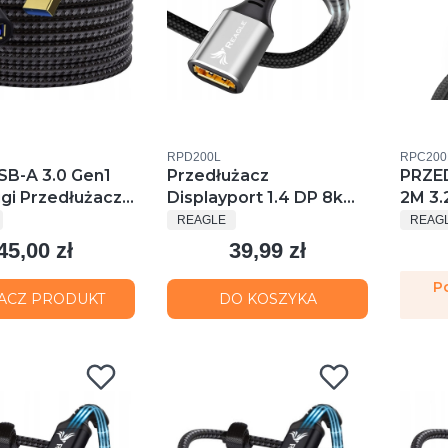
u
Kod produktu
Kod prod
RPD200L
RPC200
SB-A 3.0 Gen1
Przedłużacz
PRZE
ugi Przedłużacz
Displayport 1.4 DP 8k
2M 3
ENT
PRODUCENT
PROD
perspeed 5Gbps
4k@144hz HDr 2m
20Gb
REAGLE
REAG
syłu Danych
ADAP
45,00 zł
39,99 zł
Cena
Cena
THUN
P
ACZ PRODUKT
DO KOSZYKA