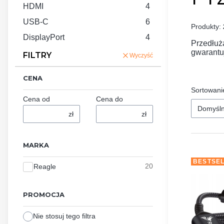
HDMI
4
USB-C
6
Produkty:
DisplayPort
4
Przedłuż
gwarantuj
FILTRY
Wyczyść
CENA
Sortowani
Cena od
Cena do
Domyśl
zł
zł
MARKA
BESTSE
Marka
20
Reagle
PROMOCJA
Nie stosuj tego filtra