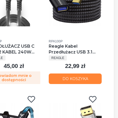
uktu
Kod produktu
P
RPA100P
DŁUŻACZ USB C
Reagle Kabel
.2 KABEL 240W
Przedłużacz USB 3.1
UCENT
PRODUCENT
ps 4K 144Hz USB
Gen1 1M USB-A 3.0 5
LE
REAGLE
TER
Gb/S
45,00 zł
22,99 zł
Cena
Cena
DERBOLT
owiadom mnie o
DO KOSZYKA
dostępności