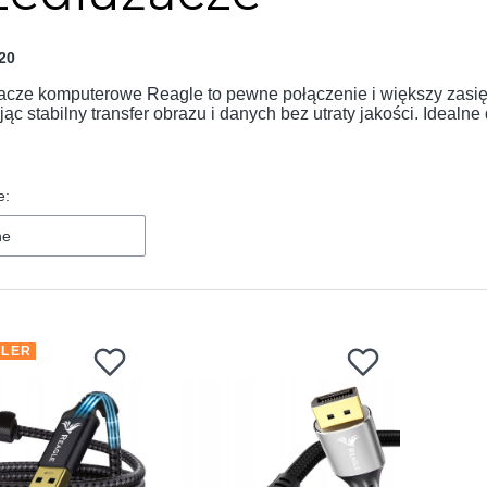
20
acze komputerowe Reagle to pewne połączenie i większy zasięg
ąc stabilny transfer obrazu i danych bez utraty jakości. Idealn
e:
ne
LLER