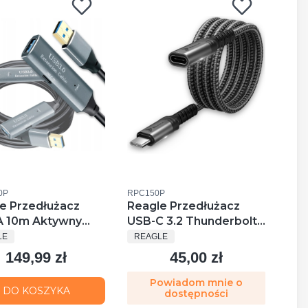
uktu
Kod produktu
0P
RPC150P
e Przedłużacz
Reagle Przedłużacz
A 10m Aktywny
USB-C 3.2 Thunderbolt
UCENT
PRODUCENT
 USB 3.2 Gen1 5
100w 4k 60hz Kabel 10
LE
REAGLE
 + Wzmacniacz
Gb/S 1,5m
149,99 zł
45,00 zł
Cena
Cena
Powiadom mnie o
DO KOSZYKA
dostępności