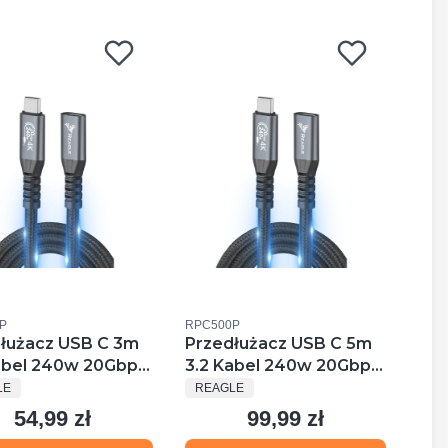
uktu
Kod produktu
P
RPC500P
łużacz USB C 3m
Przedłużacz USB C 5m
abel 240w 20Gbps
3.2 Kabel 240w 20Gbps
UCENT
PRODUCENT
4hz USB Adapter
4k 144hz USB Adapter
LE
REAGLE
erbolt
Thunderbolt
54,99 zł
99,99 zł
Cena
Cena