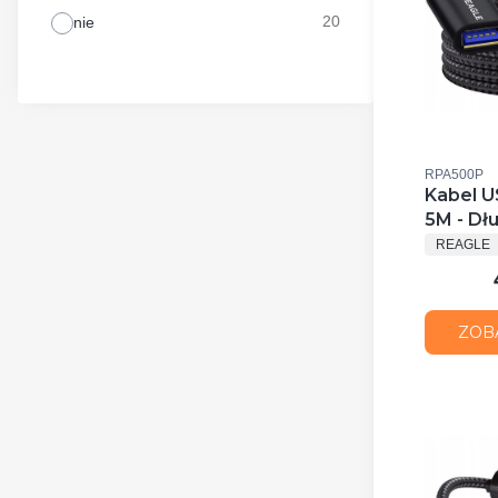
20
nie
Kod produkt
RPA500P
Kabel U
5M - Dł
PRODUC
USB Su
REAGLE
Do Prze
Reagle
ZOB