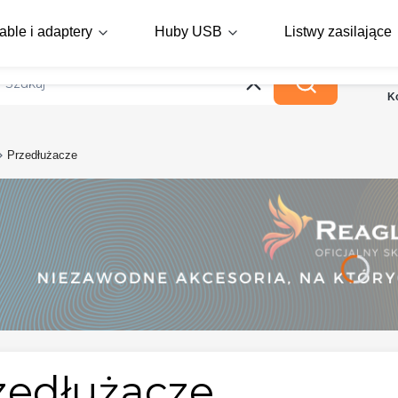
Darmowa dostawa już od 99zł
able i adaptery
Huby USB
Listwy zasilające
Rabaty aż do -50% na wybrane produkty!
Wyczyść
Szukaj
K
Przedłużacze
zedłużacze