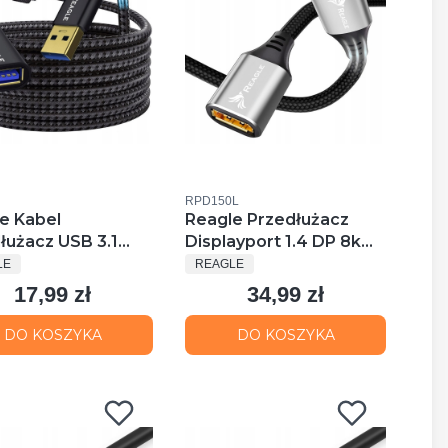
uktu
Kod produktu
RPD150L
e Kabel
Reagle Przedłużacz
łużacz USB 3.1
Displayport 1.4 DP 8k
UCENT
PRODUCENT
50CM USB-A 3.0 5
4k@144hz 1,5m
LE
REAGLE
17,99 zł
34,99 zł
Cena
Cena
DO KOSZYKA
DO KOSZYKA