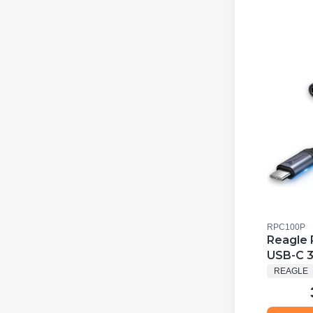
Kod produkt
RPC100P
Reagle 
USB-C 3
PRODUC
100w 4k
REAGLE
Gb/S 1