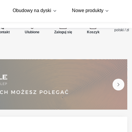
Obudowy na dyski
Nowe produkty
Produkty w koszyku: 
polski / zł
Ulubione
Zaloguj się
Koszyk
ontakt