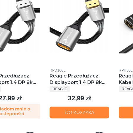
u
Kod produktu
Kod prod
RPD100L
RPH50L
Przedłużacz
Reagle Przedłużacz
Reagl
port 1.4 DP 8k
Displayport 1.4 DP 8k
Kabel
ENT
PRODUCENT
PROD
hz 50 Cm
4k@144hz HDr 1m
4k 14
REAGLE
REAG
27,99 zł
32,99 zł
Cena
Cena
iadom mnie o
DO KOSZYKA
ostępności