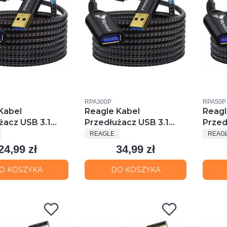
u
Kod produktu
Kod prod
RPA300P
RPA50P
Kabel
Reagle Kabel
Reagl
żacz USB 3.1
Przedłużacz USB 3.1
Przed
ENT
PRODUCENT
PROD
 USB-A 3.0 5
Gen1 3M USB-A 3.0 5
Gen1 
REAGLE
REAG
Gb/S
Gb
24,99 zł
34,99 zł
Cena
Cena
O KOSZYKA
DO KOSZYKA