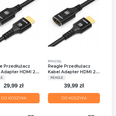
uktu
Kod produktu
RPH150L
e Przedłużacz
Reagle Przedłużacz
 Adapter HDMI 2.1
Kabel Adapter HDMI 2.1
UCENT
PRODUCENT
4hz 0,5m
4k 144hz 1,5m
LE
REAGLE
29,99 zł
39,99 zł
Cena
Cena
DO KOSZYKA
DO KOSZYKA