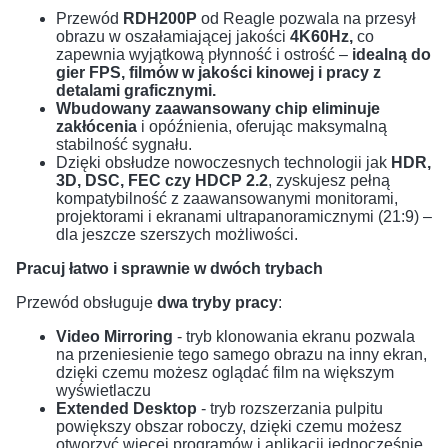
Przewód
RDH200P
od Reagle pozwala na przesył
obrazu w oszałamiającej jakości
4K60Hz,
co
zapewnia wyjątkową płynność i ostrość –
idealną do
gier FPS, filmów w jakości kinowej i pracy z
detalami graficznymi.
Wbudowany zaawansowany chip eliminuje
zakłócenia
i opóźnienia, oferując maksymalną
stabilność sygnału.
Dzięki obsłudze nowoczesnych technologii jak
HDR,
3D, DSC, FEC czy HDCP 2.2
, zyskujesz pełną
kompatybilność z zaawansowanymi monitorami,
projektorami i ekranami ultrapanoramicznymi (21:9) –
dla jeszcze szerszych możliwości.
Pracuj łatwo i sprawnie w dwóch trybach
Przewód obsługuje
dwa tryby pracy
:
Video Mirroring
- tryb klonowania ekranu pozwala
na przeniesienie tego samego obrazu na inny ekran,
dzięki czemu możesz oglądać film na większym
wyświetlaczu
Extended Desktop
- tryb rozszerzania pulpitu
powiększy obszar roboczy, dzięki czemu możesz
otworzyć więcej programów i aplikacji jednocześnie