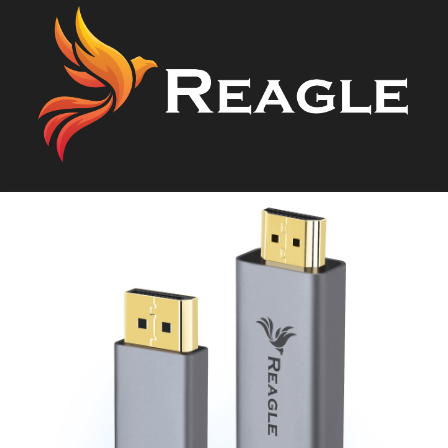
Reagle Sp. z o.o.
ul. Leśna 15
,
26-052 Zgórsko
✉
shop@reagle.pl
☎︎ +48 781 301 898
DODAJ DO KOSZYKA
Produkty w koszyku: 0. Zobacz szc