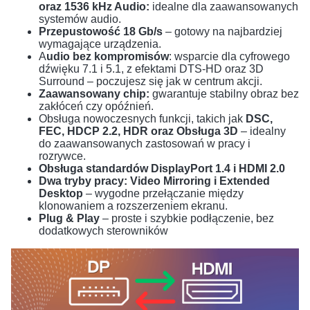
oraz 1536 kHz Audio:
idealne dla zaawansowanych
systemów audio.
Przepustowość 18 Gb/s
– gotowy na najbardziej
wymagające urządzenia.
A
udio bez kompromisów
: wsparcie dla cyfrowego
dźwięku 7.1 i 5.1, z efektami DTS-HD oraz 3D
Surround – poczujesz się jak w centrum akcji.
Zaawansowany chip:
gwarantuje stabilny obraz bez
zakłóceń czy opóźnień.
Obsługa nowoczesnych funkcji, takich jak
DSC,
FEC, HDCP 2.2, HDR oraz Obsługa 3D
– idealny
do zaawansowanych zastosowań w pracy i
rozrywce.
Obsługa standardów
DisplayPort 1.4 i HDMI 2.0
Dwa tryby pracy: Video Mirroring i Extended
Desktop
– wygodne przełączanie między
klonowaniem a rozszerzeniem ekranu.
Plug & Play
– proste i szybkie podłączenie, bez
dodatkowych sterowników