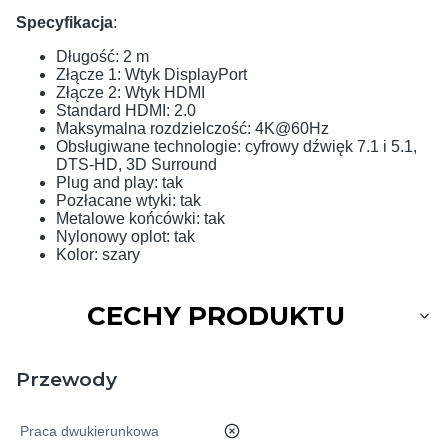
Specyfikacja
:
Długość: 2 m
Złącze 1: Wtyk DisplayPort
Złącze 2: Wtyk HDMI
Standard HDMI: 2.0
Maksymalna rozdzielczość: 4K@60Hz
Obsługiwane technologie: cyfrowy dźwięk 7.1 i 5.1,
DTS-HD, 3D Surround
Plug and play: tak
Pozłacane wtyki: tak
Metalowe końcówki: tak
Nylonowy oplot: tak
Kolor: szary
CECHY PRODUKTU
Przewody
nie
Praca dwukierunkowa