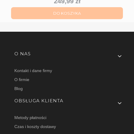
249,99 zł
Cena
DO KOSZYKA
Linki w stopce
O NAS
Kontakt i dane firmy
O firmie
Blog
OBSŁUGA KLIENTA
Metody płatności
Czas i koszty dostawy